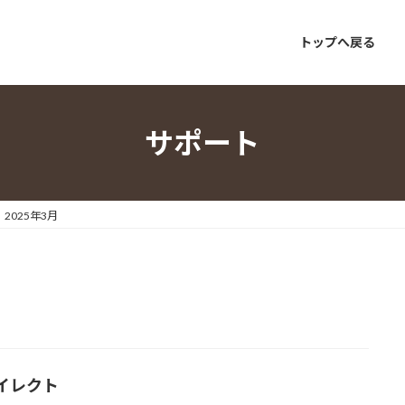
トップへ戻る
サポート
2025年3月
イレクト