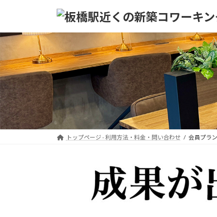
コ
ナ
ン
ビ
テ
ゲ
ン
ー
ツ
シ
へ
ョ
ス
ン
キ
に
ッ
移
プ
動
トップページ - 利用方法・料金・問い合わせ
会員プラ