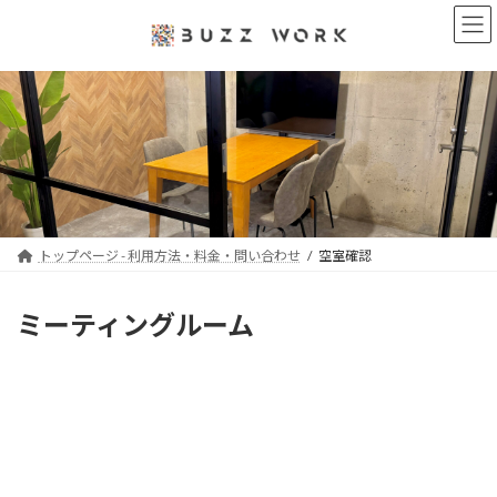
コ
ナ
ン
ビ
テ
ゲ
ン
ー
ツ
シ
へ
ョ
ス
ン
キ
に
ッ
移
プ
動
トップページ - 利用方法・料金・問い合わせ
空室確認
ミーティングルーム